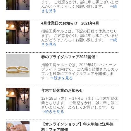
ます。 ご迷惑をかけ、誠に申し訳ございませ
んがどうぞよろしくお願い致します。
⇒続
きを見る
4月休業日のお知らせ 2021年4月
指輪工房ケルヒは、下記の日程で休業となり
ます。 ご迷惑をかけ、誠に申し訳ございませ
んがどうぞよろしくお願い致します。
⇒続
きを見る
春のブライダルフェア2022開催！
指輪工房ケルヒでは、2022年4月～ジューン
ブライドに向けて、 ご入籍＆結婚されるカッ
プルを対象にブライダルフェアを開催しま
す！
⇒続きを見る
年末年始休業のお知らせ
12月29日（木）～1月4日（水）は年末年始休
業となります。 ご迷惑をかけ、誠に申し訳ご
ざいませんが、よろしくお願いします。 な
⇒続きを見る
【オンラインショップ】年末年始は送料無
料！フェア開催