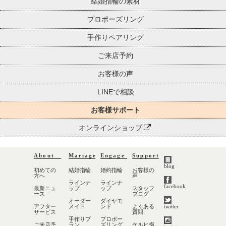
結婚指輪の素材
プロポーズリング
手作りペアリング
ご来店予約
お客様の声
LINEで相談
お客様サポート
オンラインショップ
About
Mariage
Engage
Support
blog
初めての
結婚指輪
婚約指輪
お客様の
方へ
声
ラインナ
ラインナ
facebook
最新ニュ
ップ
ップ
スタッフ
ース
ブログ
オーダー
ダイヤモ
アフター
メイド
ンド
よくある
twitter
サービス
質問
手作りプ
プロポー
ご来店予
ラン
ズリング
ケルヒ指