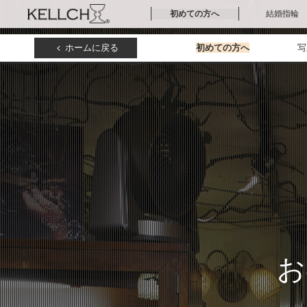
初めての方へ
結婚指輪
初めての方へ
写真ギャラリー
文字彫刻サービス
誕生石セッティング
アフターサービス
結婚指輪
結婚指輪の値段
結婚指輪の素材
ホームに戻る
初めての方へ
写
ケルヒホーム
初めての方へ
お