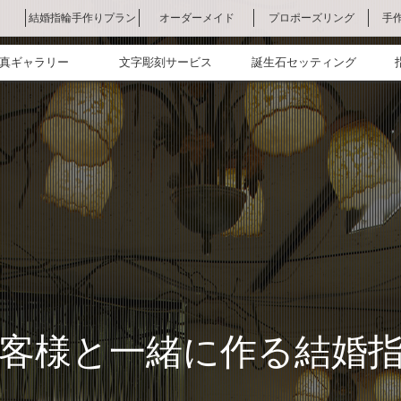
結婚指輪手作りプラン
オーダーメイド
プロポーズリング
手
結婚指輪手作りプラ
鍛造コース
ワックスコース
手作りプラン比較
手作りプラン作品集
お申込方法
オーダーメイドにつ
ご依頼方法
オーダーメイドの価
オーダーメイド作品
プロポーズリング
mimosa（ミモザ）
Sirius（シリウス）
Pleyone（プレオ
手
手
友
ン
いて
格
集
ネ）
真ギャラリー
文字彫刻サービス
誕生石セッティング
客様と一緒に作る結婚