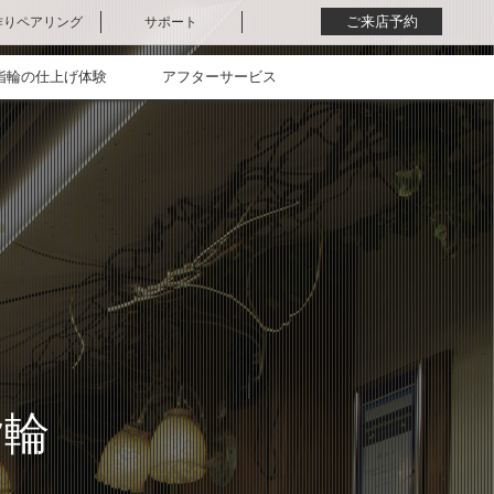
ご来店予約
作りペアリング
サポート
作りペアリング
作り指輪体験
人家族向けプラン
最新ニュース
お客様の声
スタッフブログ
よくある質問
コラム
ケルヒ製品について
お問い合わせ
LINEで相談
指輪の仕上げ体験
アフターサービス
指輪