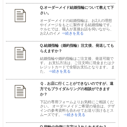
Q.オーダーメイド結婚指輪について教えて下
さい。
オーダーメイドの結婚指輪は、お2人の理想
やイメージをもとに製作する結婚指輪です。
ケルヒでは、職人が直接お話を伺いながら、
お2人のイメ
⇒続きを見る
Q.結婚指輪（婚約指輪）注文後、発送しても
らえますか？
結婚指輪や婚約指輪はご注文後、発送可能で
す。 お支払方法は、ご注文時に現金またはク
レジットカードで全額お支払となります。 ま
た、
⇒続きを見る
Ｑ．お店に行くことができないのですが、遠
方でもブライダルリングの相談ができます
か？
下記の専用フォームよりお気軽にご相談くだ
さい。 オーダーメイドご希望の場合は、デザ
インの参考資料も合わせてお送り頂けるとス
ムーズです。
⇒続きを見る
Q.指輪の内側に文字は入れられますか？